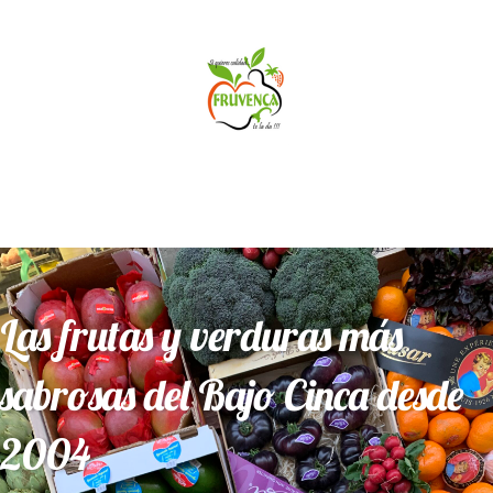
L
a
s
f
r
u
t
a
s
y
v
e
r
d
u
r
a
s
m
á
s
s
a
b
r
o
s
a
s
d
e
l
B
a
j
o
C
i
n
c
a
d
e
s
d
e
2
0
0
4